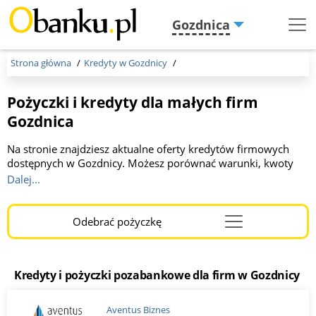
Gozdnica
Menu
Burger
Strona główna
Kredyty w Gozdnicy
Pożyczki i kredyty dla małych firm
Gozdnica
Na stronie znajdziesz aktualne oferty kredytów firmowych
dostępnych w Gozdnicy. Możesz porównać warunki, kwoty
oraz okresy spłaty oferowane przez różne banki. Kwota do 1
Dalej...
000 000 zł, okres kredytowania od 2 do 36 miesięcy. To
idealne miejsce dla przedsiębiorców szukających korzystnego
finansowania. Wybierz optymalną dla Ciebie ofertę, kliknij link
Odebrać pożyczkę
Menu
i wypełnij wniosek online. Otrzymaj szybką a korzystną
Burger
decyzję!
Kredyty i pożyczki pozabankowe dla firm w Gozdnicy
Aventus Biznes