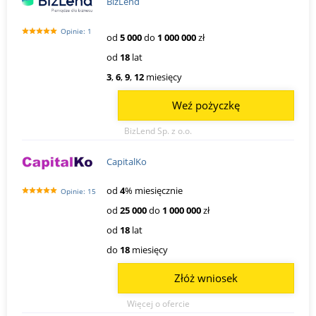
BizLend
Opinie: 1
od
5 000
do
1 000 000
zł
od
18
lat
3
,
6
,
9
,
12
miesięcy
Weź pożyczkę
BizLend Sp. z o.o.
CapitalKo
od
4
% miesięcznie
Opinie: 15
od
25 000
do
1 000 000
zł
od
18
lat
do
18
miesięcy
Złóż wniosek
Więcej o ofercie