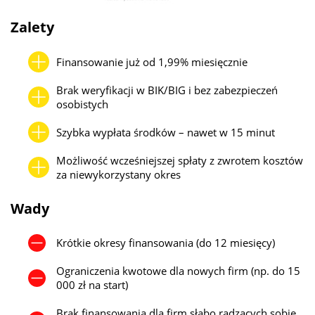
PragmaGO, Finelf, SMEO, CashDirector) mogą udzielić
Zalety
finansowania nawet na kwoty powyżej 1 mln zł, szczególnie w
formie faktoringu lub finansowania celowego (np. zakup sprzętu,
towaru).
Finansowanie już od 1,99% miesięcznie
Warto jednak pamiętać, że im wyższa kwota, tym większe
Brak weryfikacji w BIK/BIG i bez zabezpieczeń
wymagania dotyczące dokumentów (np. KPiR, deklaracje VAT,
osobistych
wyciągi bankowe), a także konieczność posiadania stażu
działalności – zwykle min. 6–12 miesięcy. W przypadku
Szybka wypłata środków – nawet w 15 minut
młodszych firm lub słabej historii finansowej limity będą niższe, a
Możliwość wcześniejszej spłaty z zwrotem kosztów
oprocentowanie wyższe.
za niewykorzystany okres
Wady
Krótkie okresy finansowania (do 12 miesięcy)
Ograniczenia kwotowe dla nowych firm (np. do 15
000 zł na start)
Brak finansowania dla firm słabo radzących sobie