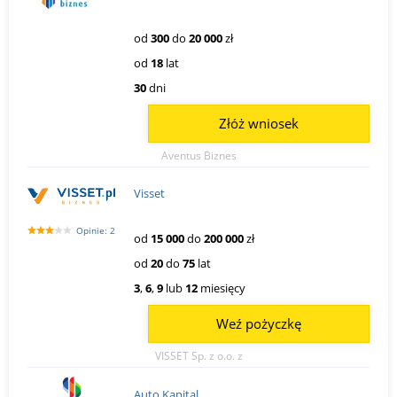
od
300
do
20 000
zł
od
18
lat
30
dni
Złóż wniosek
Aventus Biznes
Visset
Opinie: 2
od
15 000
do
200 000
zł
od
20
do
75
lat
3
,
6
,
9
lub
12
miesięcy
Weź pożyczkę
VISSET Sp. z o.o. z
Auto Kapital