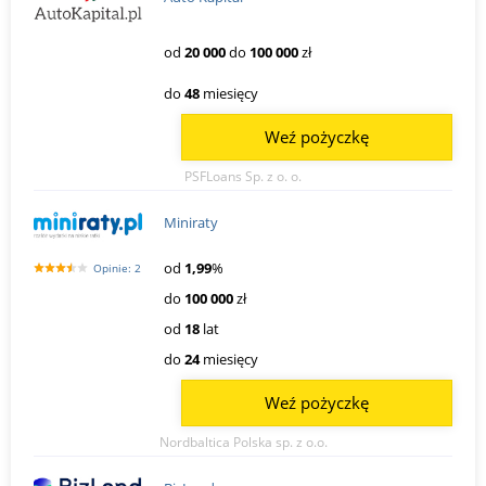
od
20 000
do
100 000
zł
do
48
miesięcy
Weź pożyczkę
PSFLoans Sp. z o. o.
Miniraty
od
1,99
%
Opinie: 2
do
100 000
zł
od
18
lat
do
24
miesięcy
Weź pożyczkę
Nordbaltica Polska sp. z o.o.