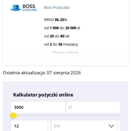
Boss Pożyczka
RRSO
96.25
%
od
1 000
do
20 000
zł
od
20
do
80
lat
od
2
do
36
miesięcy
Więcej o ofercie
Ostatnia aktualizacja: 07 sierpnia 2026
Kalkulator pożyczki online
zł
Kwota
dni
Okres