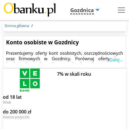
Gozdnica
Menu
Burger
Strona główna
Konto osobiste w Gozdnicy
Prezentujemy oferty kont osobistych, oszczędnościowych
oraz firmowych w Gozdnicy. Porównaj oferty kont
Dalej...
bankowych i wybierz konto najbardziej dopasowane do
Twoich potrzeb.
7% w skali roku
od 18 lat
Wiek
do 200 000 zł
Kwota pożyczki