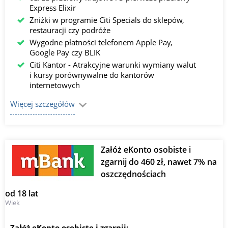
Express Elixir
Zniżki w programie Citi Specials do sklepów,
restauracji czy podróże
Wygodne płatności telefonem Apple Pay,
Google Pay czy BLIK
Citi Kantor - Atrakcyjne warunki wymiany walut
i kursy porównywalne do kantorów
internetowych
Konta walutowe dostępne nawet w 15 walutach​
Więcej szczegółów
6 % na Koncie SuperOszczędnościowym do 20
tyś. złotych online oraz 7% w ramach Lokaty na
nowe środki w Citi Handlowy od 5 tyś. złotych
dostępne w oddziałach stacjonarnych.
Załóż eKonto osobiste i
zgarnij do 460 zł, nawet 7% na
oszczędnościach
od 18 lat
Wiek
Załóż eKonto osobiste i zgarnij: