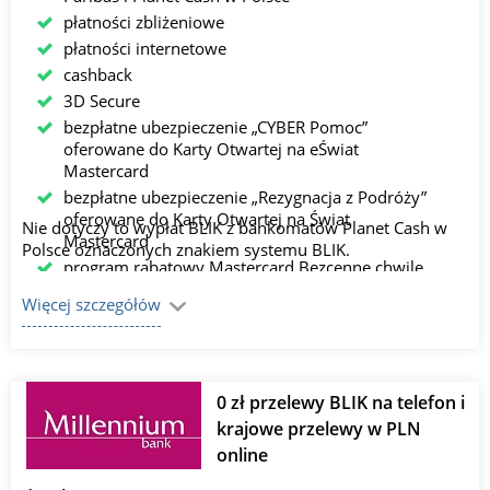
płatności zbliżeniowe
płatności internetowe
cashback
3D Secure
bezpłatne ubezpieczenie „CYBER Pomoc”
oferowane do Karty Otwartej na eŚwiat
Mastercard
bezpłatne ubezpieczenie „Rezygnacja z Podróży”
oferowane do Karty Otwartej na Świat
Nie dotyczy to wypłat BLIK z bankomatów Planet Cash w
Mastercard
Polsce oznaczonych znakiem systemu BLIK.
program rabatowy Mastercard Bezcenne chwile
Więcej szczegółów
0 zł przelewy BLIK na telefon i
krajowe przelewy w PLN
online