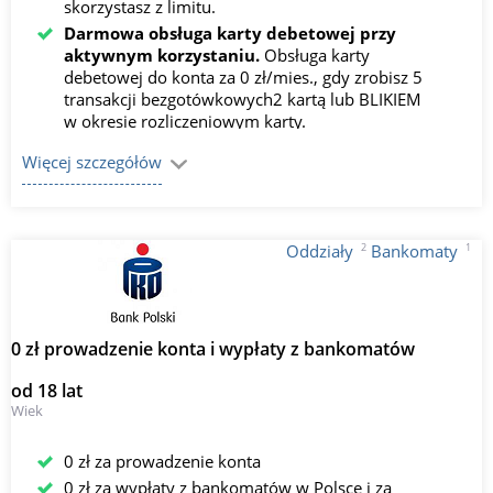
skorzystasz z limitu.
Darmowa obsługa karty debetowej przy
aktywnym korzystaniu.
Obsługa karty
debetowej do konta za 0 zł/mies., gdy zrobisz 5
transakcji bezgotówkowych2 kartą lub BLIKIEM
w okresie rozliczeniowym karty.
Darmowe wypłaty BLIKIEM.
Wypłacaj
Więcej szczegółów
gotówkę BLIKIEM ze wszystkich bankomatów w
Polsce za 0 zł, a kartą ze wszystkich
bankomatów PKO Banku Polskiego za 0 zł.
2
1
Oddziały
Bankomaty
0 zł prowadzenie konta i wypłaty z bankomatów
od 18 lat
Wiek
0 zł za prowadzenie konta
0 zł za wypłaty z bankomatów w Polsce i za