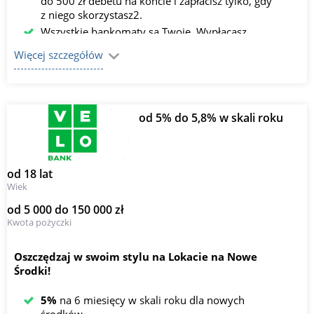
do 500 zł debetu na koncie i zapłacisz tylko, gdy
z niego skorzystasz2.
Wszystkie bankomaty są Twoje. Wypłacasz
gotówkę bez opłat z bankomatów w Polsce i za
Więcej szczegółów
granicą1.
od 5% do 5,8% w skali roku
od 18 lat
Wiek
od 5 000 do 150 000 zł
Kwota pożyczki
Oszczędzaj w swoim stylu na Lokacie na Nowe
Środki!
5%
na 6 miesięcy w skali roku dla nowych