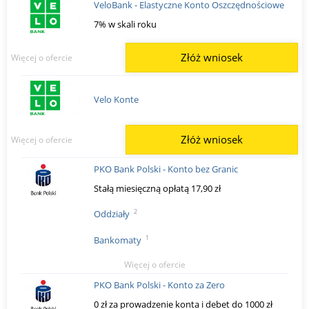
VeloBank - Elastyczne Konto Oszczędnościowe
7% w skali roku
Złóż wniosek
Więcej o ofercie
Velo Konte
Złóż wniosek
Więcej o ofercie
PKO Bank Polski - Konto bez Granic
Stałą miesięczną opłatą 17,90 zł
2
Oddziały
1
Bankomaty
Więcej o ofercie
PKO Bank Polski - Konto za Zero
0 zł za prowadzenie konta i debet do 1000 zł