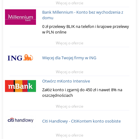
Więcej o ofercie
Bank Millennium - Konto bez wychodzenia z
domu
0 zł przelewy BLIK na telefon i krajowe przelewy
w PLN online
Więcej o ofercie
Więcej dla Twojej firmy w ING
Więcej o ofercie
Otwórz mKonto Intensive
Załóż konto i zgarnij do 450 zł i nawet 8% na
oszczędnościach
Więcej o ofercie
Citi Handlowy - CitiKontem konto osobiste
Więcej o ofercie